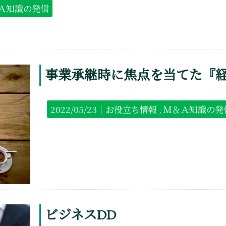
Ａ知識の発信
事業承継時に焦点を当てた『
2022/05/23｜
お役立ち情報
Ｍ＆Ａ知識の発
ビジネスDD