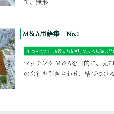
て、無形
M＆A用語集 No.1
2022/02/23｜
お役立ち情報
Ｍ＆Ａ知識の発
マッチング M＆Aを目的に、売
の会社を引き合わせ、結びつける